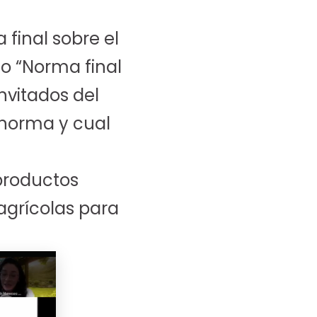
final sobre el
do “Norma final
nvitados del
 norma y cual
productos
agrícolas para