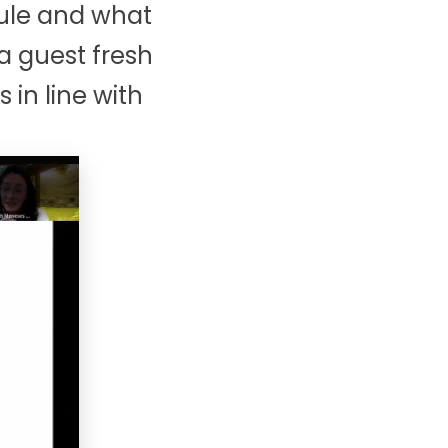
rule and what
a guest fresh
 in line with