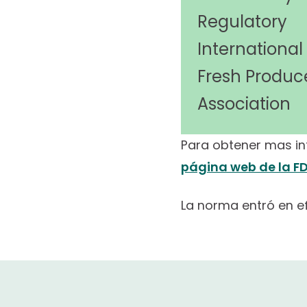
Regulatory
International
Fresh Produc
Association
Para obtener mas inf
página web de la F
La norma entró en ef