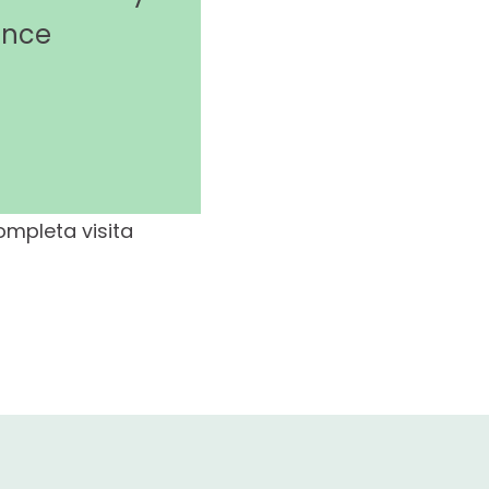
ance
ompleta visita