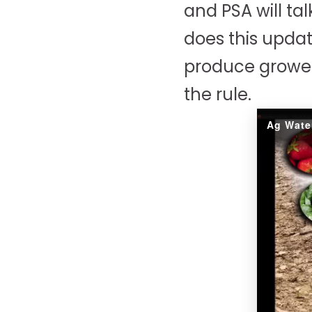
and PSA will ta
does this updat
produce grower 
the rule.
Ag Water