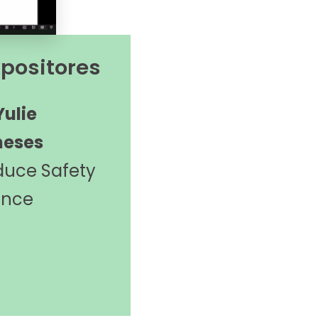
xpositores
Yulie
eses
duce Safety
iance