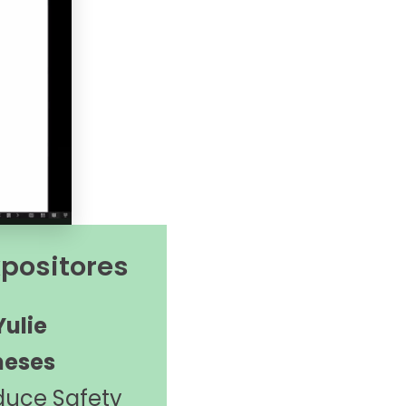
xpositores
Yulie
eses
duce Safety