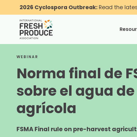
2026 Cyclospora Outbreak:
Read the late
Resou
toggle
WEBINAR
Norma final de 
sobre el agua de
agrícola
FSMA Final rule on pre-harvest agricul