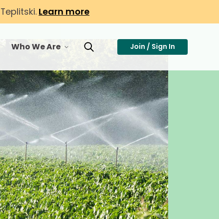
eplitski.
Learn more
Who We Are
Join / Sign In
or Membership
toggle menu for Who We Are
Toggle Search