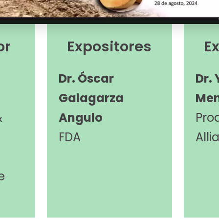
Video
or
Expositores
E
Dr. Óscar
Dr. 
Galagarza
Men
&
Angulo
Pro
FDA
All
e