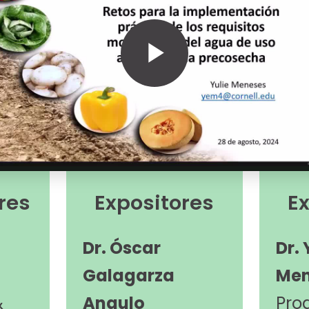
Play
Video
res
Expositores
E
Dr. Óscar
Dr. 
Galagarza
Men
&
Angulo
Pro