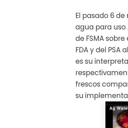
El pasado 6 de 
agua para uso A
de FSMA sobre e
FDA y del PSA 
es su interpret
respectivament
frescos compar
su implementa
Ag Wate