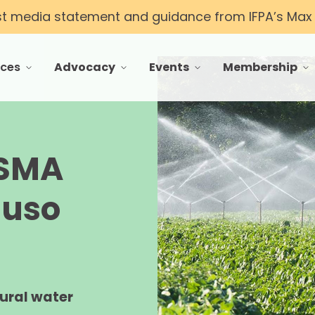
st media statement and guidance from IFPA’s Max T
rces
Advocacy
Events
Membership
 menu for Resources
toggle menu for Advocacy
toggle menu for Events
toggle menu f
FSMA
 uso
tural water